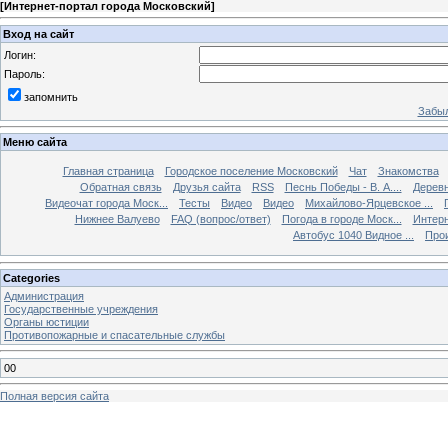
[
Интернет-портал города Московский
]
Вход на сайт
Логин:
Пароль:
запомнить
Забыл
Меню сайта
Главная страница
Городское поселение Московский
Чат
Знакомства
Обратная связь
Друзья сайта
RSS
Песнь Победы - В. А....
Дерев
Видеочат города Моск...
Тесты
Видео
Видео
Михайлово-Ярцевское ...
Нижнее Валуево
FAQ (вопрос/ответ)
Погода в городе Моск...
Интерн
Автобус 1040 Видное ...
Прои
Categories
Администрация
Государственные учреждения
Органы юстиции
Противопожарные и спасательные службы
00
Полная версия сайта