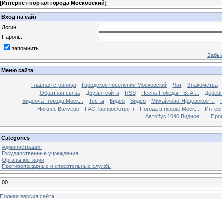
[
Интернет-портал города Московский
]
Вход на сайт
Логин:
Пароль:
запомнить
Забыл
Меню сайта
Главная страница
Городское поселение Московский
Чат
Знакомства
Обратная связь
Друзья сайта
RSS
Песнь Победы - В. А....
Дерев
Видеочат города Моск...
Тесты
Видео
Видео
Михайлово-Ярцевское ...
Нижнее Валуево
FAQ (вопрос/ответ)
Погода в городе Моск...
Интерн
Автобус 1040 Видное ...
Прои
Categories
Администрация
Государственные учреждения
Органы юстиции
Противопожарные и спасательные службы
00
Полная версия сайта