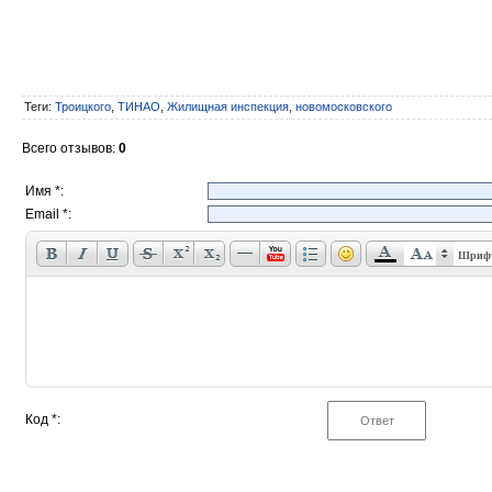
Теги
:
Троицкого
,
ТИНАО
,
Жилищная инспекция
,
новомосковского
Всего отзывов
:
0
Имя *:
Email *:
Шриф
Код *: