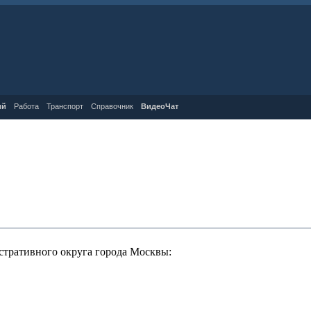
ий
Работа
Транспорт
Справочник
ВидеоЧат
тративного округа города Москвы: