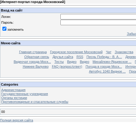
[
Интернет-портал города Московский
]
Вход на сайт
Логин:
Пароль:
запомнить
Забыл
Меню сайта
Главная страница
Городское поселение Московский
Чат
Знакомства
Обратная связь
Друзья сайта
RSS
Песнь Победы - В. А....
Дерев
Видеочат города Моск...
Тесты
Видео
Видео
Михайлово-Ярцевское ...
Нижнее Валуево
FAQ (вопрос/ответ)
Погода в городе Моск...
Интерн
Автобус 1040 Видное ...
Прои
Categories
Администрация
Государственные учреждения
Органы юстиции
Противопожарные и спасательные службы
00
Полная версия сайта