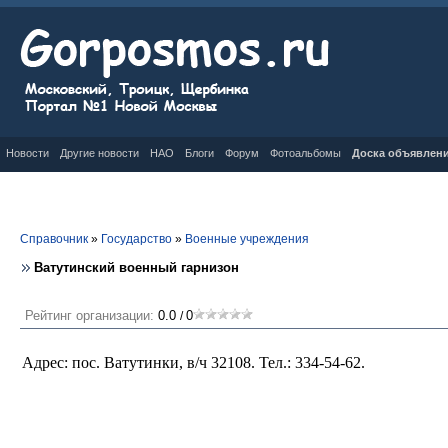
Новости
Другие новости
НАО
Блоги
Форум
Фотоальбомы
Доска объявлен
Справочник
»
Государство
»
Военные учреждения
Ватутинский военный гарнизон
Рейтинг организации:
0.0
0
/
Адрес: пос. Ватутинки, в/ч 32108. Тел.: 334-54-62.