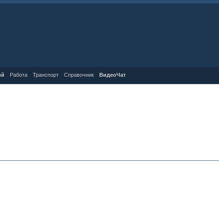
ий
Работа
Транспорт
Справочник
ВидеоЧат