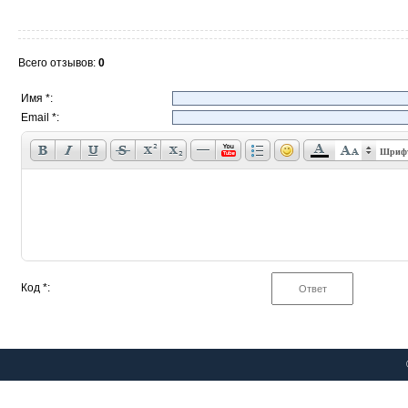
Всего отзывов
:
0
Имя *:
Email *:
Шриф
Код *: