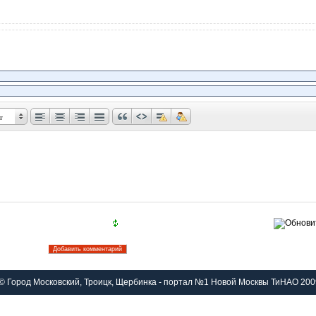
т
© Город Московский, Троицк, Щербинка - портал №1 Новой Москвы ТиНАО 200