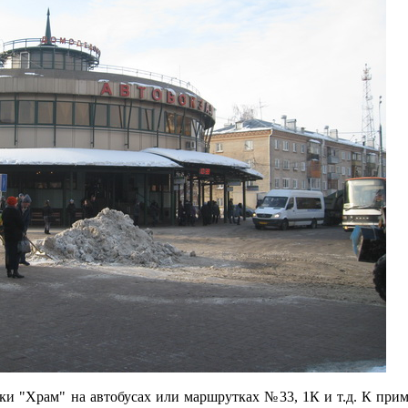
ки "Храм" на автобусах или маршрутках №33, 1К и т.д. К приме