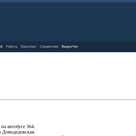
ий
Работа
Транспорт
Справочник
ВидеоЧат
на автобусе 364.
о Домодедовская.