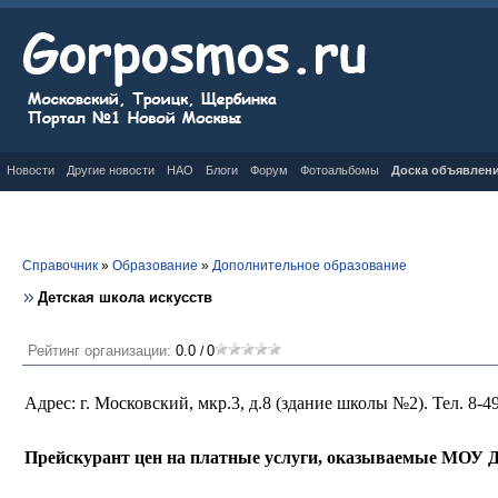
Новости
Другие новости
НАО
Блоги
Форум
Фотоальбомы
Доска объявлен
Справочник
»
Образование
»
Дополнительное образование
Детская школа искусств
Рейтинг организации:
0.0
0
/
Адрес: г. Московский, мкр.3, д.8 (здание школы №2). Тел.
8-4
Прейскурант цен на платные услуги, оказываемые МОУ Д