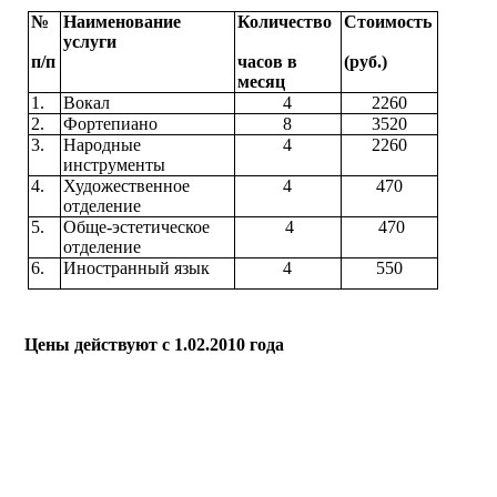
№
Наименование
Количество
Стоимость
услуги
п/п
часов в
(руб.)
месяц
1.
Вокал
4
2260
2.
Фортепиано
8
3520
3.
Народные
4
2260
инструменты
4.
Художественное
4
470
отделение
5.
Обще-эстетическое
4
470
отделение
6.
Иностранный язык
4
550
Цены действуют с 1.02.2010 года