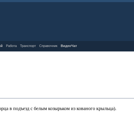
ий
Работа
Транспорт
Справочник
ВидеоЧат
 торца в подъезд с белым козырьком из кованого крыльца).