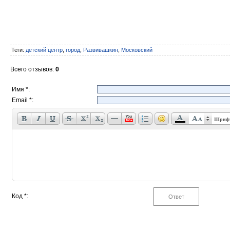
Теги
:
детский центр
,
город
,
Развивашкин
,
Московский
Всего отзывов
:
0
Имя *:
Email *:
Шриф
Код *: