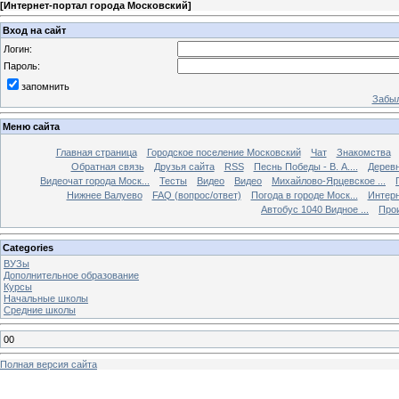
[
Интернет-портал города Московский
]
Вход на сайт
Логин:
Пароль:
запомнить
Забыл
Меню сайта
Главная страница
Городское поселение Московский
Чат
Знакомства
Обратная связь
Друзья сайта
RSS
Песнь Победы - В. А....
Дерев
Видеочат города Моск...
Тесты
Видео
Видео
Михайлово-Ярцевское ...
Нижнее Валуево
FAQ (вопрос/ответ)
Погода в городе Моск...
Интерн
Автобус 1040 Видное ...
Прои
Categories
ВУЗы
Дополнительное образование
Курсы
Начальные школы
Средние школы
00
Полная версия сайта