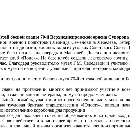
узей боевой славы 70-й Верхнеднепровской ордена Суворова 
ьной военной подготовки Леонида Семеновича Лебедева. Тепер
нов этой дивизии, живших во всех уголках Советского Союза. 
ие была похожа на очередь в Мавзолей. До сих пор активист
тает клуб «Поиск». На базе клуба создали лекторскую группу,
йчас. Благодаря руководителю музея Г.М. Лебедевой и учител
ь в музей и на встречи с учащимися приходят ветераны космодр
и поездки по местам боевого пути 70-й стрелковой дивизии в Б
 славы на протяжении многих лет принимают участие в вое
ю, из жизни многие ветераны, но музей продолжает жить.
льный ансамбль, участники которого успешно выступали на шк
ла трудовая бригада старшеклассниц «Юность», юноши нача
по изготовлению коробочек для продукции.
ыл создан школьный совет по образованию, в который входил
. Совет действует и в настоящее время, но в несколько изменен
лассников нашей школы организовываются военно-спортивные 