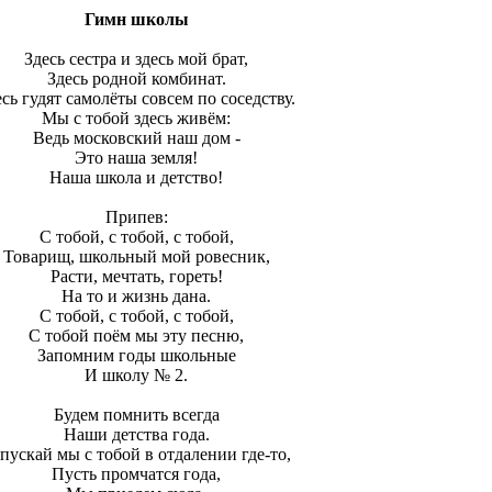
Гимн школы
Здесь сестра и здесь мой брат,
Здесь родной комбинат.
есь гудят самолёты совсем по соседству.
Мы с тобой здесь живём:
Ведь московский наш дом -
Это наша земля!
Наша школа и детство!
Припев:
С тобой, с тобой, с тобой,
Товарищ, школьный мой ровесник,
Расти, мечтать, гореть!
На то и жизнь дана.
С тобой, с тобой, с тобой,
С тобой поём мы эту песню,
Запомним годы школьные
И школу № 2.
Будем помнить всегда
Наши детства года.
пускай мы с тобой в отдалении где-то,
Пусть промчатся года,