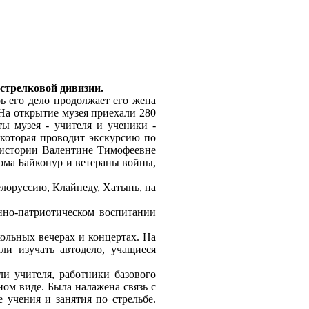
стрелковой дивизии.
ь его дело продолжает его жена
На открытие музея приехали 280
ы музея - учителя и ученики -
 которая проводит экскурсию по
ю истории Валентине Тимофеевне
ома Байконур и ветераны войны,
елоруссию, Клайпеду, Хатынь, на
нно-патриотическом воспитании
ольных вечерах и концертах. На
ли изучать автодело, учащиеся
и учителя, работники базового
ном виде. Была налажена связь с
учения и занятия по стрельбе.