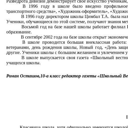
Разведрота дивизии демонстрирует свое искусство ученикам,
В 1996 году в школе было введено профильное 
транспортного средства», «Художник-оформитель», «Художн
В 1996 году директором школы Цимбал Т.А. была нал
Ученики, обучающиеся по этой системе, получают знания м
Восьмой год на базе нашей школы работает филиал
образование.
В сентябре 2002 года на базе школы открыт экономи
В школе проводится большая внеклассная работа:
ветеранами, день рождения школы, Новый год, «День защи
другие. Ученики школы с большим желанием и увлечением у
В школе выпускается своя газета «Школьный вестни
учащихся школы.
Роман Осташов,10-а класс редактор газеты «Школьный В
Красавица школа, хотя официально именуется школой