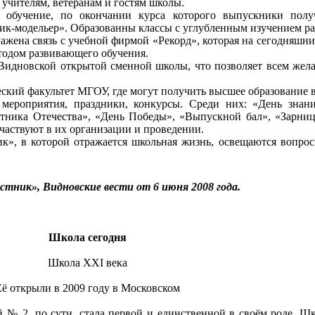
 учителям, ветеранам и гостям школы.
обучение, по окончании курса которого выпускники получ
ик-модельер». Образованны классы с углубленным изучением р
ажена связь с учебной фирмой «Рекорд», которая на сегодняшн
етодом развивающего обучения.
 Видновской открытой сменной школы, что позволяет всем жел
ческий факультет МГОУ, где могут получить высшее образование
 мероприятия, праздники, конкурсы. Среди них: «День знани
тника Отечества», «День Победы», «Выпускной бал», «Зарниц
частвуют в их организации и проведении.
к», в которой отражается школьная жизнь, освещаются вопро
естник»,
Видновские вести от 6 июня 2008 года.
Школа сегодня
Школа XXI века
Её открыли в 2009 году в Московском
 № 2, по сути, стала первой и единственной в своём роде. Шк