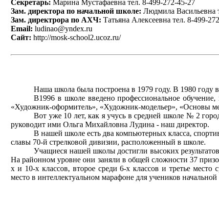
Секретарь:
Марина Мустафаевна тел. 8-499-272-45-27
Зам. директора по начальной школе:
Людмила Васильевна те
Зам. директрора по АХЧ:
Татьяна Алексеевна тел. 8-499-272
Email:
ludinao@yndex.ru
Сайт:
http://mosk-school2.ucoz.ru/
Наша школа была построена в 1979 году. В 1980 году 
В1996 в школе введено профессиональное обучение, 
«Художник-оформитель», «Художник-модельер», «Основы ме
Вот уже 10 лет, как я учусь в средней школе № 2 гор
руководит ими Ольга Михайловна Лудина - наш директор.
В нашей школе есть два компьютерных класса, спорти
славы 70-й стрелковой дивизии, расположенный в школе.
Учащиеся нашей школы достигли высоких результатов
На районном уровне они заняли в общей сложности 37 призовы
х и 10-х классов, второе среди 6-х классов и третье мест
место в интеллектуальном марафоне для учеников начальной