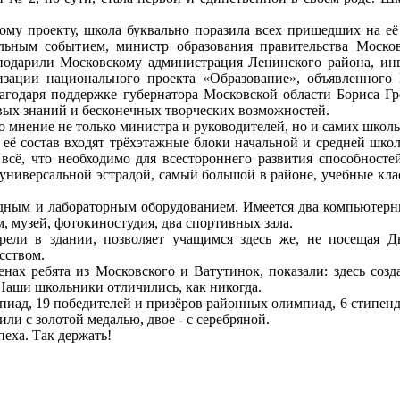
ому проекту, школа буквально поразила всех пришедших на её
ельным событием, министр образования правительства Моск
 подарили Московскому администрация Ленинского района, инв
изации национального проекта «Образование», объявленног
одаря поддержке губернатора Московской области Бориса Гро
овых знаний и бесконечных творческих возможностей.
во мнение не только министра и руководителей, но и самих школь
В её состав входят трёхэтажные блоки начальной и средней ш
сё, что необходимо для всестороннего развития способностей
 универсальной эстрадой, самый большой в районе, учебные клас
ным и лабораторным оборудованием. Имеется два компьютерны
 музей, фотокиностудия, два спортивных зала.
трели в здании, позволяет учащимся здесь же, не посещая Д
сством.
енах ребята из Московского и Ватутинок, показали: здесь соз
 Наши школьники отличились, как никогда.
мпиад, 19 победителей и призёров районных олимпиад, 6 стипен
ли с золотой медалью, двое - с серебряной.
пеха. Так держать!