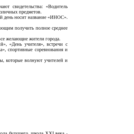
ают свидетельства: «Водитель
азличных предметов.
ий день носит название «ИНОС».
ающим получить полное среднее
 все желающие жители города.
й», «День учителя», встречи с
а», спортивные соревнования и
сы, которые волнуют учителей и
ола будущего, школа XXI века -