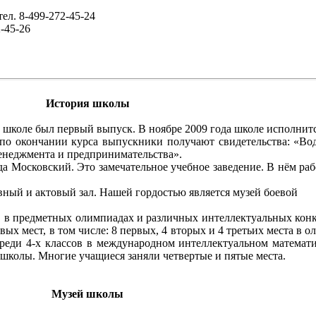
л. 8-499-272-45-24
-45-26
История школы
в школе был первый выпуск. В ноябре 2009 года школе исполнитс
по окончании курса выпускники получают свидетельства: «Вод
неджмента и предпринимательства».
ода Московский. Это замечательное учебное заведение. В нём ра
вный и актовый зал. Нашей гордостью является музей боевой
 в предметных олимпиадах и различных интеллектуальных конку
х мест, в том числе: 8 первых, 4 вторых и 4 третьих места в о
о среди 4-х классов в международном интеллектуальном математ
 школы. Многие учащиеся заняли четвертые и пятые места.
Музей школы