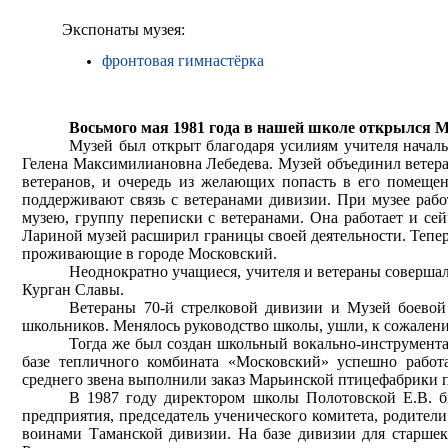
Экспонаты музея:
фронтовая гимнастёрка
Восьмого мая 1981 года в нашей школе открылся М
Музей был открыт благодаря усилиям учителя начал
Гелена Максимилиановна Лебедева. Музей объединил ветера
ветеранов, и очередь из желающих попасть в его помещен
поддерживают связь с ветеранами дивизии. При музее рабо
музею, группу переписки с ветеранами. Она работает и се
Лариной музей расширил границы своей деятельности. Тепер
проживающие в городе Московский.
Неоднократно учащиеся, учителя и ветераны совершал
Курган Славы.
Ветераны 70-й стрелковой дивизии и Музей боевой
школьников. Менялось руководство школы, ушли, к сожалени
Тогда же был создан школьный вокально-инструмента
базе тепличного комбината «Московский» успешно работа
среднего звена выполнили заказ Марьинской птицефабрики 
В 1987 году директором школы Полотовской Е.В. б
предприятия, председатель ученического комитета, родители
воинами Таманской дивизии. На базе дивизии для старшек