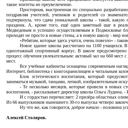
такие эпитеты не преувеличение.
Просторная, выстроенная по специально разработанн
поздравляя учителей, учеников и родителей со знаменат
подчеркнула, что сдача уникальной школы - такой, какую
праздник. А, кроме того, ещё один заметный шаг в реал
Медведевым и успешно осуществляемым в Подмосковье благ
приходят не просто в новые стены, а в новую школу - мир н
«Ребятам, которые здесь учатся, очень повезло» - тако
Новое здание школы рассчитано на 1100 учащихся. 
одноэтажный спортивный корпус. В школе предусмотрено в
процесс обучения увлекательным: актовый зал на 660 мест с
мест.
Все учебные кабинеты оснащены современным нагляд
Интернет, библиотека с книгохранилищем и читальным залом,
Блок эстетического воспитания, который предусмо
заниматься музыкой, танцами, лепкой, изобразительным иску
- Те несколько месяцев, которые провели в новых ст
воспитания, - рассказывает директор школы Ольга Лудина. -
И с гордостью перечисляет: 2 призёра областных оли
Из 66 выпускников нынешнего 30-го выпуска четверо закончи
Ну что же, как говорится, доб­рое начало - половина ус
Алексей Столяров.