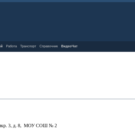
ий
Работа
Транспорт
Справочник
ВидеоЧат
 мкр. 3, д. 8, МОУ СОШ № 2