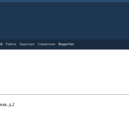
ий
Работа
Транспорт
Справочник
ВидеоЧат
ая, д.2