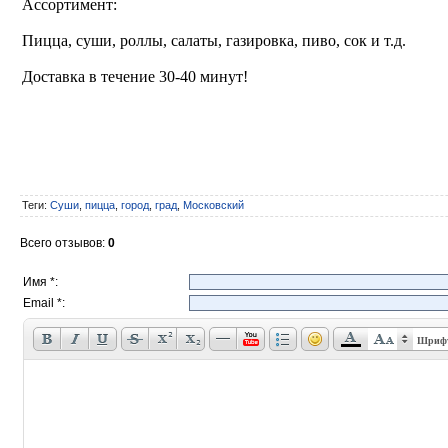
Ассортимент:
Пицца, суши, роллы, салаты, газировка, пиво, сок и т.д.
Доставка в течение 30-40 минут!
Теги
:
Суши
,
пицца
,
город
,
град
,
Московский
Всего отзывов
:
0
Имя *:
Email *:
Шриф