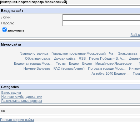
[
Интернет-портал города Московский
]
Вход на сайт
Логин:
Пароль:
запомнить
Забыл
Меню сайта
Главная страница
Городское поселение Московский
Чат
Знакомства
Обратная связь
Друзья сайта
RSS
Песнь Победы - В. А....
Дерев
Видеочат города Моск...
Тесты
Видео
Видео
Михайлово-Ярцевское ...
Нижнее Валуево
FAQ (вопрос/ответ)
Погода в городе Моск...
Интерн
Автобус 1040 Видное ...
Прои
Categories
Бани, сауны
Ночные клубы, дискатеки
Развлекательные центры
00
Полная версия сайта