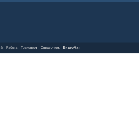
ий
Работа
Транспорт
Справочник
ВидеоЧат