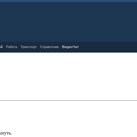
ий
Работа
Транспорт
Справочник
ВидеоЧат
хнуть.