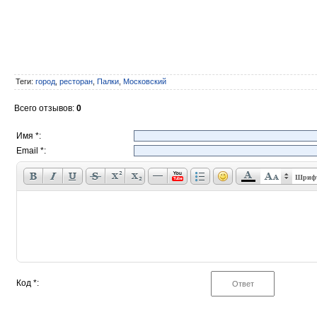
Теги
:
город
,
ресторан
,
Палки
,
Московский
Всего отзывов
:
0
Имя *:
Email *:
Шриф
Код *: