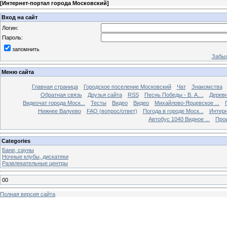
[
Интернет-портал города Московский
]
Вход на сайт
Логин:
Пароль:
запомнить
Забыл
Меню сайта
Главная страница
Городское поселение Московский
Чат
Знакомства
Обратная связь
Друзья сайта
RSS
Песнь Победы - В. А....
Дерев
Видеочат города Моск...
Тесты
Видео
Видео
Михайлово-Ярцевское ...
Нижнее Валуево
FAQ (вопрос/ответ)
Погода в городе Моск...
Интерн
Автобус 1040 Видное ...
Прои
Categories
Бани, сауны
Ночные клубы, дискатеки
Развлекательные центры
00
Полная версия сайта