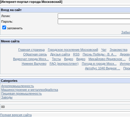
[
Интернет-портал города Московский
]
Вход на сайт
Логин:
Пароль:
запомнить
Забыл
Меню сайта
Главная страница
Городское поселение Московский
Чат
Знакомства
Обратная связь
Друзья сайта
RSS
Песнь Победы - В. А....
Дерев
Видеочат города Моск...
Тесты
Видео
Видео
Михайлово-Ярцевское ...
Нижнее Валуево
FAQ (вопрос/ответ)
Погода в городе Моск...
Интерн
Автобус 1040 Видное ...
Прои
Categories
Агропромышленность
Машиностроение и металлообработка
Пищевая промышленность
Заводы
00
Полная версия сайта