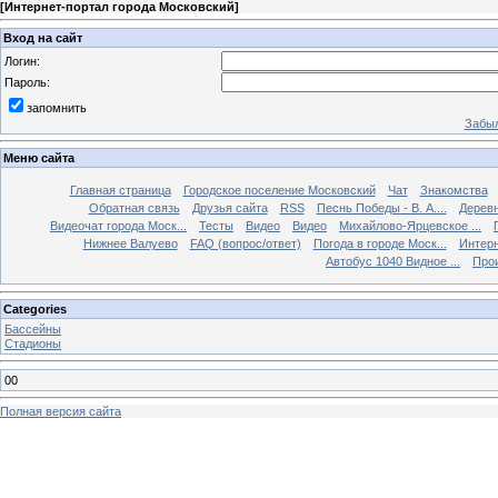
[
Интернет-портал города Московский
]
Вход на сайт
Логин:
Пароль:
запомнить
Забыл
Меню сайта
Главная страница
Городское поселение Московский
Чат
Знакомства
Обратная связь
Друзья сайта
RSS
Песнь Победы - В. А....
Дерев
Видеочат города Моск...
Тесты
Видео
Видео
Михайлово-Ярцевское ...
Нижнее Валуево
FAQ (вопрос/ответ)
Погода в городе Моск...
Интерн
Автобус 1040 Видное ...
Прои
Categories
Бассейны
Стадионы
00
Полная версия сайта