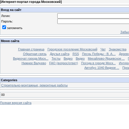
[
Интернет-портал города Московский
]
Вход на сайт
Логин:
Пароль:
запомнить
Забыл
Меню сайта
Главная страница
Городское поселение Московский
Чат
Знакомства
Обратная связь
Друзья сайта
RSS
Песнь Победы - В. А....
Дерев
Видеочат города Моск...
Тесты
Видео
Видео
Михайлово-Ярцевское ...
Нижнее Валуево
FAQ (вопрос/ответ)
Погода в городе Моск...
Интерн
Автобус 1040 Видное ...
Прои
Categories
Строительно-монтажные, ремонтные работы
00
Полная версия сайта