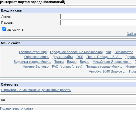
[
Интернет-портал города Московский
]
Вход на сайт
Логин:
Пароль:
запомнить
Забыл
Меню сайта
Главная страница
Городское поселение Московский
Чат
Знакомства
Обратная связь
Друзья сайта
RSS
Песнь Победы - В. А....
Дерев
Видеочат города Моск...
Тесты
Видео
Видео
Михайлово-Ярцевское ...
Нижнее Валуево
FAQ (вопрос/ответ)
Погода в городе Моск...
Интерн
Автобус 1040 Видное ...
Прои
Categories
Строительно-монтажные, ремонтные работы
00
Полная версия сайта