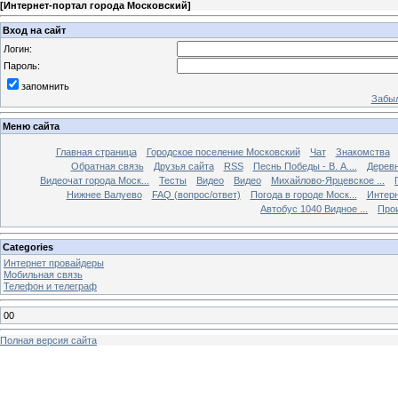
[
Интернет-портал города Московский
]
Вход на сайт
Логин:
Пароль:
запомнить
Забыл
Меню сайта
Главная страница
Городское поселение Московский
Чат
Знакомства
Обратная связь
Друзья сайта
RSS
Песнь Победы - В. А....
Дерев
Видеочат города Моск...
Тесты
Видео
Видео
Михайлово-Ярцевское ...
Нижнее Валуево
FAQ (вопрос/ответ)
Погода в городе Моск...
Интерн
Автобус 1040 Видное ...
Прои
Categories
Интернет провайдеры
Мобильная связь
Телефон и телеграф
00
Полная версия сайта