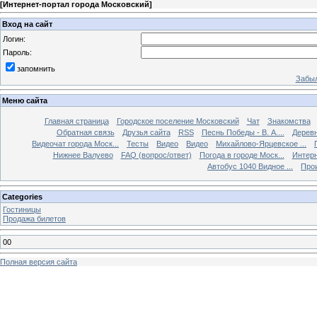
[
Интернет-портал города Московский
]
Вход на сайт
Логин:
Пароль:
запомнить
Забыл
Меню сайта
Главная страница
Городское поселение Московский
Чат
Знакомства
Обратная связь
Друзья сайта
RSS
Песнь Победы - В. А....
Дерев
Видеочат города Моск...
Тесты
Видео
Видео
Михайлово-Ярцевское ...
Нижнее Валуево
FAQ (вопрос/ответ)
Погода в городе Моск...
Интерн
Автобус 1040 Видное ...
Прои
Categories
Гостиницы
Продажа билетов
00
Полная версия сайта