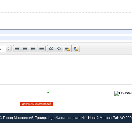
т
© Город Московский, Троицк, Щербинка - портал №1 Новой Москвы ТиНАО 200