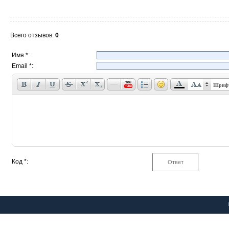
Всего отзывов
:
0
Имя *:
Email *:
Шриф
Код *: