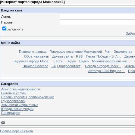
[
Интернет-портал города Московский
]
Вход на сайт
Логин:
Пароль:
запомнить
Забыл
Меню сайта
Главная страница
Городское поселение Московский
Чат
Знакомства
Обратная связь
Друзья сайта
RSS
Песнь Победы - В. А....
Дерев
Видеочат города Моск...
Тесты
Видео
Видео
Михайлово-Ярцевское ...
Нижнее Валуево
FAQ (вопрос/ответ)
Погода в городе Моск...
Интерн
Автобус 1040 Видное ...
Прои
Categories
Агентства недвижимости
Бытовые услуги
Салоны красоты, парикмахерские
Грузоперевозки
Химчистки и прачечные
Юридические услуги
Полиграфия
00
Полная версия сайта