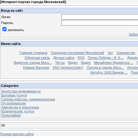
[
Интернет-портал города Московский
]
Вход на сайт
Логин:
Пароль:
запомнить
Забыл
Меню сайта
Главная страница
Городское поселение Московский
Чат
Знакомства
Обратная связь
Друзья сайта
RSS
Песнь Победы - В. А....
Дерев
Видеочат города Моск...
Тесты
Видео
Видео
Михайлово-Ярцевское ...
Нижнее Валуево
FAQ (вопрос/ответ)
Погода в городе Моск...
Интерн
Автобус 1040 Видное ...
Прои
Categories
Агентства недвижимости
Бытовые услуги
Салоны красоты, парикмахерские
Грузоперевозки
Химчистки и прачечные
Юридические услуги
Полиграфия
00
Полная версия сайта