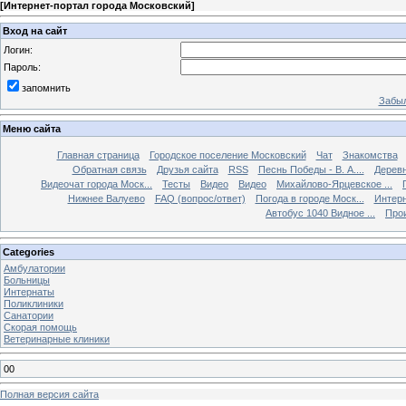
[
Интернет-портал города Московский
]
Вход на сайт
Логин:
Пароль:
запомнить
Забыл
Меню сайта
Главная страница
Городское поселение Московский
Чат
Знакомства
Обратная связь
Друзья сайта
RSS
Песнь Победы - В. А....
Дерев
Видеочат города Моск...
Тесты
Видео
Видео
Михайлово-Ярцевское ...
Нижнее Валуево
FAQ (вопрос/ответ)
Погода в городе Моск...
Интерн
Автобус 1040 Видное ...
Прои
Categories
Амбулатории
Больницы
Интернаты
Поликлиники
Санатории
Скорая помощь
Ветеринарные клиники
00
Полная версия сайта