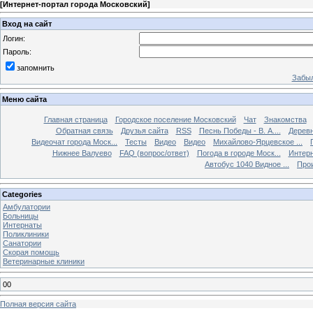
[
Интернет-портал города Московский
]
Вход на сайт
Логин:
Пароль:
запомнить
Забыл
Меню сайта
Главная страница
Городское поселение Московский
Чат
Знакомства
Обратная связь
Друзья сайта
RSS
Песнь Победы - В. А....
Дерев
Видеочат города Моск...
Тесты
Видео
Видео
Михайлово-Ярцевское ...
Нижнее Валуево
FAQ (вопрос/ответ)
Погода в городе Моск...
Интерн
Автобус 1040 Видное ...
Прои
Categories
Амбулатории
Больницы
Интернаты
Поликлиники
Санатории
Скорая помощь
Ветеринарные клиники
00
Полная версия сайта