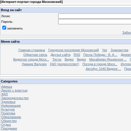
[
Интернет-портал города Московский
]
Вход на сайт
Логин:
Пароль:
запомнить
Забыл
Меню сайта
Главная страница
Городское поселение Московский
Чат
Знакомства
Обратная связь
Друзья сайта
RSS
Песнь Победы - В. А....
Дерев
Видеочат города Моск...
Тесты
Видео
Видео
Михайлово-Ярцевское ...
Нижнее Валуево
FAQ (вопрос/ответ)
Погода в городе Моск...
Интерн
Автобус 1040 Видное ...
Прои
Categories
Афиша
Диалог с властью
ЖКХ
Законодательство
Здоровье
Информация
Культура
Политика
Образование
Общество
Отдых
Праздники