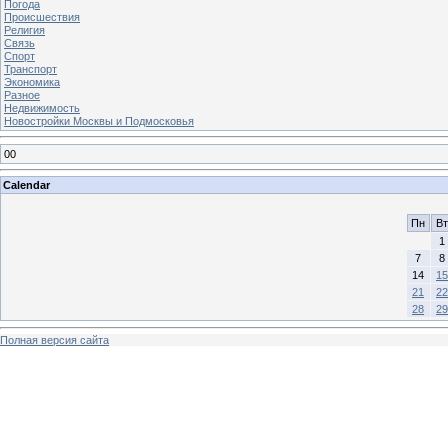
Погода
Происшествия
Религия
Связь
Спорт
Транспорт
Экономика
Разное
Недвижимость
Новостройки Москвы и Подмосковья
00
Calendar
Пн
Вт
1
7
8
14
15
21
22
28
29
Полная версия сайта