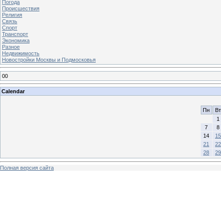
Погода
Происшествия
Религия
Связь
Спорт
Транспорт
Экономика
Разное
Недвижимость
Новостройки Москвы и Подмосковья
00
Calendar
Пн
Вт
1
7
8
14
15
21
22
28
29
Полная версия сайта