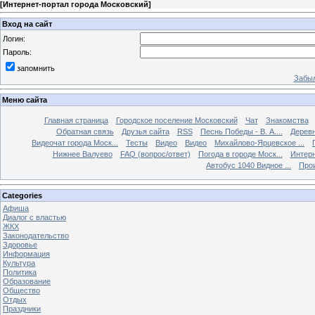
[
Интернет-портал города Московский
]
Вход на сайт
Логин:
Пароль:
запомнить
Забыл
Меню сайта
Главная страница
Городское поселение Московский
Чат
Знакомства
Обратная связь
Друзья сайта
RSS
Песнь Победы - В. А....
Дерев
Видеочат города Моск...
Тесты
Видео
Видео
Михайлово-Ярцевское ...
Нижнее Валуево
FAQ (вопрос/ответ)
Погода в городе Моск...
Интерн
Автобус 1040 Видное ...
Прои
Categories
Афиша
Диалог с властью
ЖКХ
Законодательство
Здоровье
Информация
Культура
Политика
Образование
Общество
Отдых
Праздники