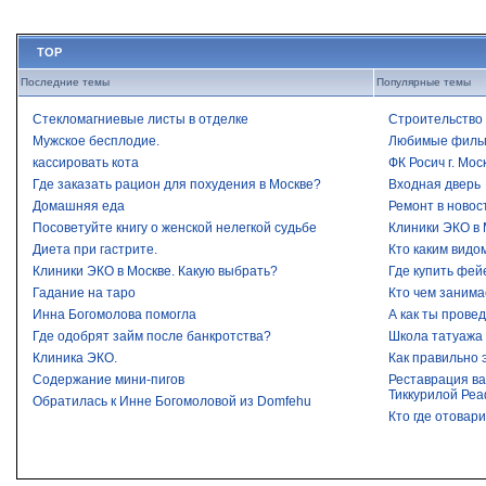
TOP
Последние темы
Популярные темы
Стекломагниевые листы в отделке
Строительство 
Мужское бесплодие.
Любимые филь
кассировать кота
ФК Росич г. Мос
Где заказать рацион для похудения в Москве?
Входная дверь
Домашняя еда
Ремонт в новос
Посоветуйте книгу о женской нелегкой судьбе
Клиники ЭКО в 
Диета при гастрите.
Кто каким видо
Клиники ЭКО в Москве. Какую выбрать?
Где купить фей
Гадание на таро
Кто чем занима
Инна Богомолова помогла
А как ты прове
Где одобрят займ после банкротства?​
Школа татуажа
Клиника ЭКО.
Как правильно 
Содержание мини-пигов
Реставрация ва
Тиккурилой Реа
Обратилась к Инне Богомоловой из Domfehu
Кто где отовар