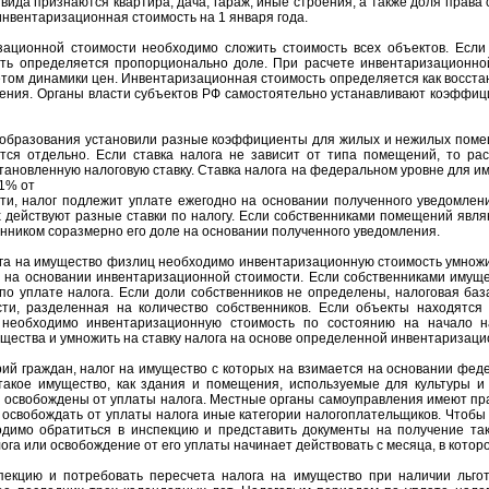
вида признаются квартира, дача, гараж, иные строения, а также доля права 
инвентаризационная стоимость на 1 января года.
ационной стоимости необходимо сложить стоимость всех объектов. Если 
ть определяется пропорционально доле. При расчете инвентаризационно
четом динамики цен. Инвентаризационная стоимость определяется как восст
жения. Органы власти субъектов РФ самостоятельно устанавливают коэффи
 образования установили разные коэффициенты для жилых и нежилых помещ
тся отдельно. Если ставка налога не зависит от типа помещений, то ра
становленную налоговую ставку. Ставка налога на федеральном уровне для 
,1% от
ти, налог подлежит уплате ежегодно на основании полученного уведомлен
действуют разные ставки по налогу. Если собственниками помещений являю
нником соразмерно его доле на основании полученного уведомления.
га на имущество физлиц необходимо инвентаризационную стоимость умножи
ю на основании инвентаризационной стоимости. Если собственниками имуще
по уплате налога. Если доли собственников не определены, налоговая баз
ти, разделенная на количество собственников. Если объекты находятся 
необходимо инвентаризационную стоимость по состоянию на начало н
ущества и умножить на ставку налога на основе определенной инвентаризаци
рий граждан, налог на имущество с которых на взимается на основании фед
такое имущество, как здания и помещения, используемые для культуры и 
 освобождены от уплаты налога. Местные органы самоуправления имеют пр
, освобождать от уплаты налога иные категории налогоплательщиков. Чтобы
одимо обратиться в инспекцию и представить документы на получение так
лога или освобождение от его уплаты начинает действовать с месяца, в котор
пекцию и потребовать пересчета налога на имущество при наличии льго