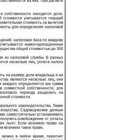
собственности на них. При расчете
в собственности находится доля,
й стоимости учитывается текущий
ановительная стоимость за вычетом
циенты для определения налоговой
ений, налоговая база по каждому
ссчитывается инвентаризационная
имущества общей стоимостью до 300
ия из налоговой службы. В разных
тся несколько лиц, уплата налога
ть на размер доли владельца и на
ства являются несколько лиц, они
а каждого определяется как сумма
в совместной собственности, для
алогового периода разделить на
онной стоимости.
ерального законодательства. Также
искусства. Садоводческие дачные
аво самостоятельно устанавливать
 получить освобождение от уплаты
их льгот. Если возникло право на
ом возникло такое право.
т можно в любое время, пересчет