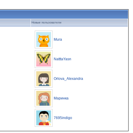
Новые пользователи
Mura
NatttaYasn
Orlova_Alexandra
Маринка
7695indigo