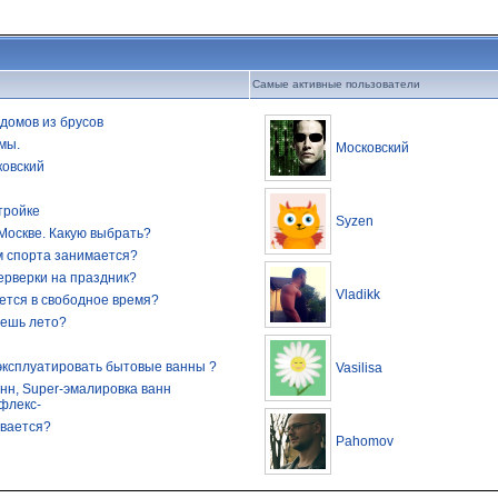
Самые активные пользователи
домов из брусов
мы.
Московский
ковский
тройке
Syzen
Москве. Какую выбрать?
м спорта занимается?
ерверки на праздник?
Vladikk
ется в свободное время?
дешь лето?
эксплуатировать бытовые ванны ?
Vasilisa
нн, Super-эмалировка ванн
флекс-
ивается?
Pahomov