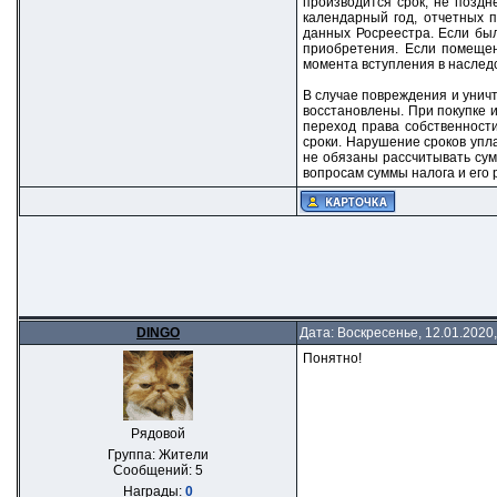
производится срок, не позд
календарный год, отчетных 
данных Росреестра. Если бы
приобретения. Если помещен
момента вступления в наследс
В случае повреждения и унич
восстановлены. При покупке и
переход права собственност
сроки. Нарушение сроков упл
не обязаны рассчитывать сум
вопросам суммы налога и его 
DINGO
Дата: Воскресенье, 12.01.2020
Понятно!
Рядовой
Группа: Жители
Сообщений:
5
Награды:
0