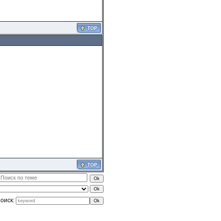
оиск: