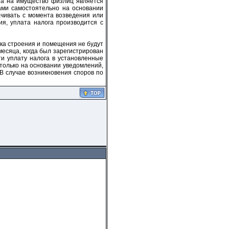
га на имущество физлиц является
ами самостоятельно на основании
чивать с момента возведения или
я, уплата налога производится с
ока строения и помещения не будут
месяца, когда был зарегистрирован
и уплату налога в установленные
только на основании уведомлений,
В случае возникновения споров по