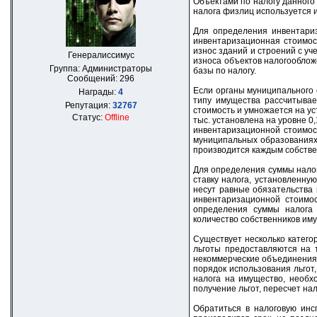
Объектами по налогу данного 
налога физлиц используется 
Для определения инвентариз
инвентаризационная стоимос
износ зданий и строений с у
Генералиссимус
износа объектов налогообло
Группа: Администраторы
базы по налогу.
Сообщений:
296
Если органы муниципального
Награды:
4
типу имущества рассчитывае
Репутация:
32767
стоимость и умножается на у
Статус:
Offline
тыс. установлена на уровне 0
инвентаризационной стоимос
муниципальных образованиях 
производится каждым собстве
Для определения суммы нало
ставку налога, установленну
несут равные обязательства 
инвентаризационной стоимос
определения суммы налога 
количество собственников им
Существует несколько катего
льготы предоставляются на 
некоммерческие объединения
порядок использования льгот
налога на имущество, необх
получение льгот, пересчет на
Обратиться в налоговую инс