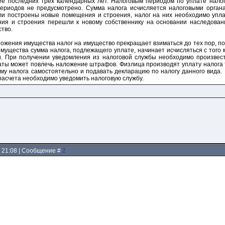
нее последних трех календарных лет. Налоговым периодом по уплате нало
периодов не предусмотрено. Сумма налога исчисляется налоговыми орган
ли построены новые помещения и строения, налог на них необходимо упла
ия и строения перешли к новому собственнику на основании наследовани
тво.
тожения имущества налог на имущество прекращает взиматься до тех пор, п
мущества сумма налога, подлежащего уплате, начинает исчисляться с того 
и. При получении уведомления из налоговой службы необходимо произвест
аты может повлечь наложение штрафов. Физлица производят уплату налога 
му налога самостоятельно и подавать декларацию по налогу данного вида. 
расчета необходимо уведомить налоговую службу.
, 21:08 | Сообщение #
2