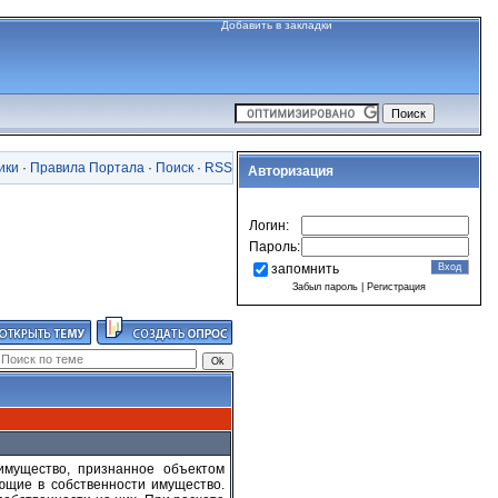
Добавить в закладки
ики
·
Правила Портала
·
Поиск
·
RSS
Авторизация
Логин:
Пароль:
запомнить
Забыл пароль
|
Регистрация
имущество, признанное объектом
ющие в собственности имущество.