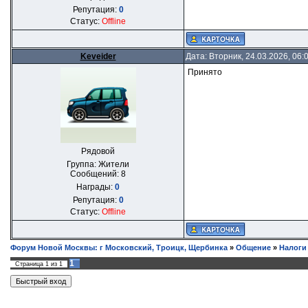
Репутация:
0
Статус:
Offline
Keveider
Дата: Вторник, 24.03.2026, 06
Принято
Рядовой
Группа: Жители
Сообщений:
8
Награды:
0
Репутация:
0
Статус:
Offline
Форум Новой Москвы: г Московский, Троицк, Щербинка
»
Общение
»
Налоги
1
Страница
1
из
1