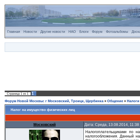
Главная
Новости
Другие новости
НАО
Блоги
Форум
Фотоальбомы
Доск
1
Страница
1
из
1
Форум Новой Москвы: г Московский, Троицк, Щербинка
»
Общение
»
Налоги
Налог на имущество физических лиц
Московский
Дата: Среда, 13.08.2014, 11:3
Налогоплательщиками по на
налогообложения. Данный на