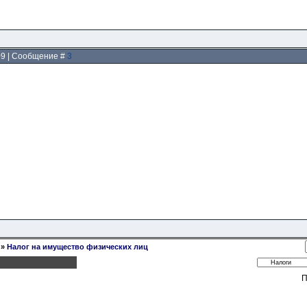
:09 | Сообщение #
3
»
Налог на имущество физических лиц
П