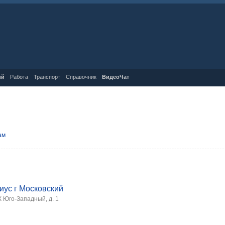
ий
Работа
Транспорт
Справочник
ВидеоЧат
ам
иус г Московский
ЖК Юго-Западный, д. 1