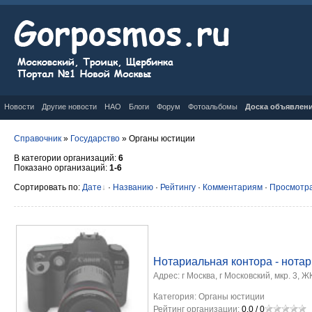
Новости
Другие новости
НАО
Блоги
Форум
Фотоальбомы
Доска объявлен
Справочник
»
Государство
» Органы юстиции
В категории организаций
:
6
Показано организаций
:
1-6
Сортировать по
:
Дате
·
Названию
·
Рейтингу
·
Комментариям
·
Просмотр
Нотариальная контора - нотар
Адрес:
г Москва, г Московский, мкр. 3, 
Категория:
Органы юстиции
Рейтинг организации:
0.0
/
0