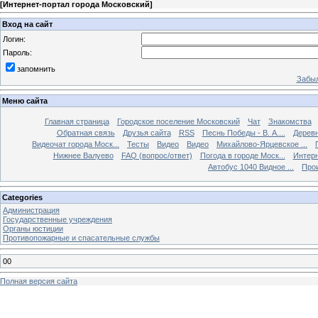
[
Интернет-портал города Московский
]
Вход на сайт
Логин:
Пароль:
запомнить
Забыл
Меню сайта
Главная страница
Городское поселение Московский
Чат
Знакомства
Обратная связь
Друзья сайта
RSS
Песнь Победы - В. А....
Дерев
Видеочат города Моск...
Тесты
Видео
Видео
Михайлово-Ярцевское ...
Нижнее Валуево
FAQ (вопрос/ответ)
Погода в городе Моск...
Интерн
Автобус 1040 Видное ...
Прои
Categories
Администрация
Государственные учреждения
Органы юстиции
Противопожарные и спасательные службы
00
Полная версия сайта