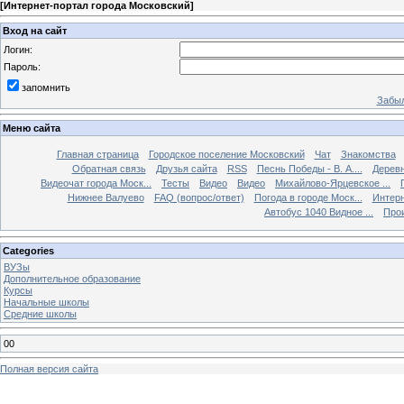
[
Интернет-портал города Московский
]
Вход на сайт
Логин:
Пароль:
запомнить
Забыл
Меню сайта
Главная страница
Городское поселение Московский
Чат
Знакомства
Обратная связь
Друзья сайта
RSS
Песнь Победы - В. А....
Дерев
Видеочат города Моск...
Тесты
Видео
Видео
Михайлово-Ярцевское ...
Нижнее Валуево
FAQ (вопрос/ответ)
Погода в городе Моск...
Интерн
Автобус 1040 Видное ...
Прои
Categories
ВУЗы
Дополнительное образование
Курсы
Начальные школы
Средние школы
00
Полная версия сайта