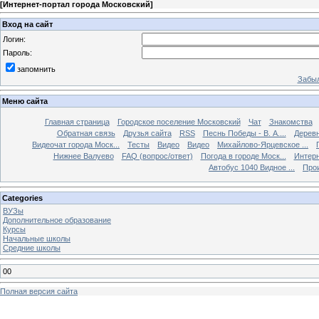
[
Интернет-портал города Московский
]
Вход на сайт
Логин:
Пароль:
запомнить
Забыл
Меню сайта
Главная страница
Городское поселение Московский
Чат
Знакомства
Обратная связь
Друзья сайта
RSS
Песнь Победы - В. А....
Дерев
Видеочат города Моск...
Тесты
Видео
Видео
Михайлово-Ярцевское ...
Нижнее Валуево
FAQ (вопрос/ответ)
Погода в городе Моск...
Интерн
Автобус 1040 Видное ...
Прои
Categories
ВУЗы
Дополнительное образование
Курсы
Начальные школы
Средние школы
00
Полная версия сайта