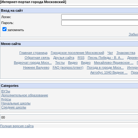
[
Интернет-портал города Московский
]
Вход на сайт
Логин:
Пароль:
запомнить
Забыл
Меню сайта
Главная страница
Городское поселение Московский
Чат
Знакомства
Обратная связь
Друзья сайта
RSS
Песнь Победы - В. А....
Дерев
Видеочат города Моск...
Тесты
Видео
Видео
Михайлово-Ярцевское ...
Нижнее Валуево
FAQ (вопрос/ответ)
Погода в городе Моск...
Интерн
Автобус 1040 Видное ...
Прои
Categories
ВУЗы
Дополнительное образование
Курсы
Начальные школы
Средние школы
00
Полная версия сайта