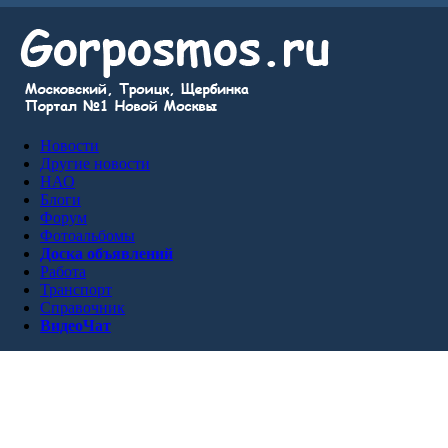
Новости
Другие новости
НАО
Блоги
Форум
Фотоальбомы
Доска объявлений
Работа
Транспорт
Справочник
ВидеоЧат