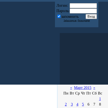
Логин:
Пароль:
запомнить
Забыл пароль
|
Регистрация
«
Март 2015
»
Пн
Вт
Ср
Чт
Пт
Сб
Вс
1
2
3
4
5
6
7
8