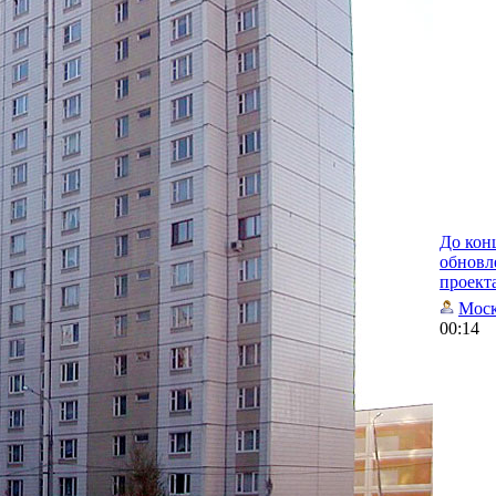
До кон
обновл
проект
Моск
00:14