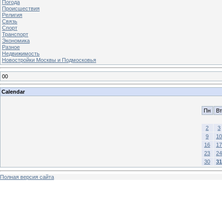
Погода
Происшествия
Религия
Связь
Спорт
Транспорт
Экономика
Разное
Недвижимость
Новостройки Москвы и Подмосковья
00
Calendar
Пн
Вт
2
3
9
10
16
17
23
24
30
31
Полная версия сайта