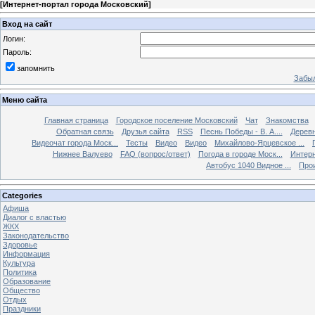
[
Интернет-портал города Московский
]
Вход на сайт
Логин:
Пароль:
запомнить
Забыл
Меню сайта
Главная страница
Городское поселение Московский
Чат
Знакомства
Обратная связь
Друзья сайта
RSS
Песнь Победы - В. А....
Дерев
Видеочат города Моск...
Тесты
Видео
Видео
Михайлово-Ярцевское ...
Нижнее Валуево
FAQ (вопрос/ответ)
Погода в городе Моск...
Интерн
Автобус 1040 Видное ...
Прои
Categories
Афиша
Диалог с властью
ЖКХ
Законодательство
Здоровье
Информация
Культура
Политика
Образование
Общество
Отдых
Праздники