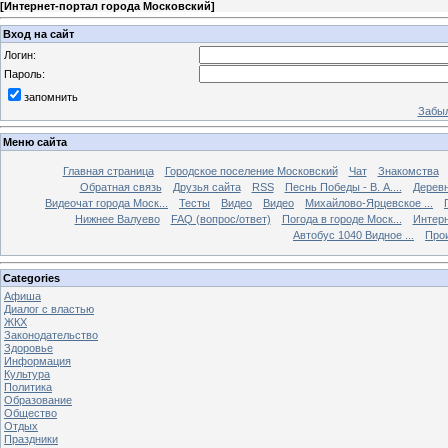
[
Интернет-портал города Московский
]
Вход на сайт
Логин:
Пароль:
запомнить
Забыл
Меню сайта
Главная страница
Городское поселение Московский
Чат
Знакомства
Обратная связь
Друзья сайта
RSS
Песнь Победы - В. А....
Дерев
Видеочат города Моск...
Тесты
Видео
Видео
Михайлово-Ярцевское ...
Нижнее Валуево
FAQ (вопрос/ответ)
Погода в городе Моск...
Интерн
Автобус 1040 Видное ...
Прои
Categories
Афиша
Диалог с властью
ЖКХ
Законодательство
Здоровье
Информация
Культура
Политика
Образование
Общество
Отдых
Праздники