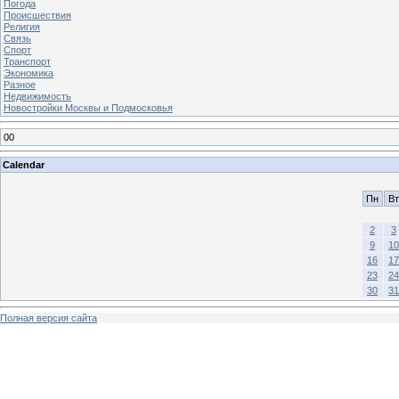
Погода
Происшествия
Религия
Связь
Спорт
Транспорт
Экономика
Разное
Недвижимость
Новостройки Москвы и Подмосковья
00
Calendar
Пн
Вт
2
3
9
10
16
17
23
24
30
31
Полная версия сайта