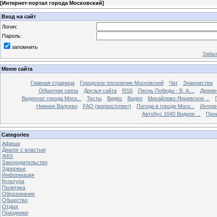
[
Интернет-портал города Московский
]
Вход на сайт
Логин:
Пароль:
запомнить
Забыл
Меню сайта
Главная страница
Городское поселение Московский
Чат
Знакомства
Обратная связь
Друзья сайта
RSS
Песнь Победы - В. А....
Дерев
Видеочат города Моск...
Тесты
Видео
Видео
Михайлово-Ярцевское ...
Нижнее Валуево
FAQ (вопрос/ответ)
Погода в городе Моск...
Интерн
Автобус 1040 Видное ...
Прои
Categories
Афиша
Диалог с властью
ЖКХ
Законодательство
Здоровье
Информация
Культура
Политика
Образование
Общество
Отдых
Праздники