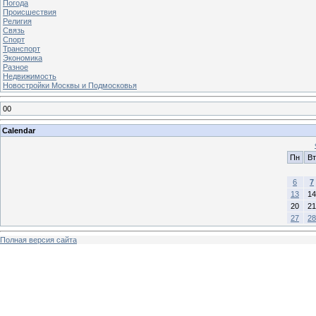
Погода
Происшествия
Религия
Связь
Спорт
Транспорт
Экономика
Разное
Недвижимость
Новостройки Москвы и Подмосковья
00
Calendar
Пн
Вт
6
7
13
14
20
21
27
28
Полная версия сайта