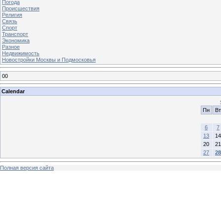
Погода
Происшествия
Религия
Связь
Спорт
Транспорт
Экономика
Разное
Недвижимость
Новостройки Москвы и Подмосковья
00
Calendar
Пн
Вт
6
7
13
14
20
21
27
28
Полная версия сайта