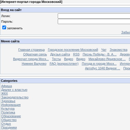
[
Интернет-портал города Московский
]
Вход на сайт
Логин:
Пароль:
запомнить
Забыл
Меню сайта
Главная страница
Городское поселение Московский
Чат
Знакомства
Обратная связь
Друзья сайта
RSS
Песнь Победы - В. А....
Дерев
Видеочат города Моск...
Тесты
Видео
Видео
Михайлово-Ярцевское ...
Нижнее Валуево
FAQ (вопрос/ответ)
Погода в городе Моск...
Интерн
Автобус 1040 Видное ...
Прои
Categories
Афиша
Диалог с властью
ЖКХ
Законодательство
Здоровье
Информация
Культура
Политика
Образование
Общество
Отдых
Праздники