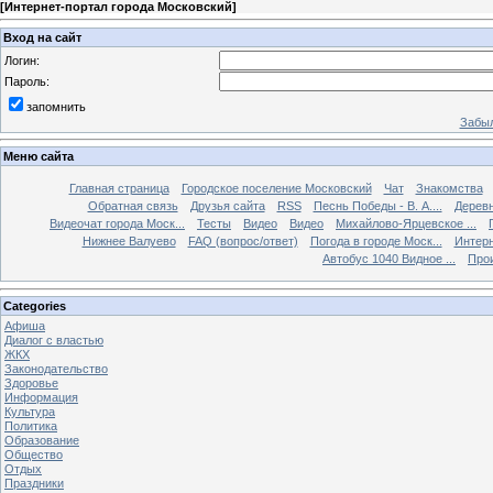
[
Интернет-портал города Московский
]
Вход на сайт
Логин:
Пароль:
запомнить
Забыл
Меню сайта
Главная страница
Городское поселение Московский
Чат
Знакомства
Обратная связь
Друзья сайта
RSS
Песнь Победы - В. А....
Дерев
Видеочат города Моск...
Тесты
Видео
Видео
Михайлово-Ярцевское ...
Нижнее Валуево
FAQ (вопрос/ответ)
Погода в городе Моск...
Интерн
Автобус 1040 Видное ...
Прои
Categories
Афиша
Диалог с властью
ЖКХ
Законодательство
Здоровье
Информация
Культура
Политика
Образование
Общество
Отдых
Праздники