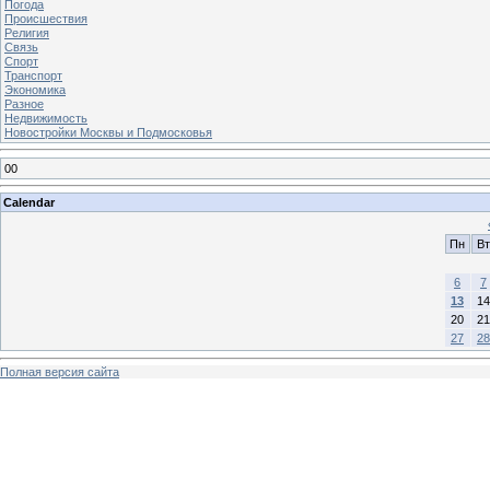
Погода
Происшествия
Религия
Связь
Спорт
Транспорт
Экономика
Разное
Недвижимость
Новостройки Москвы и Подмосковья
00
Calendar
Пн
Вт
6
7
13
14
20
21
27
28
Полная версия сайта